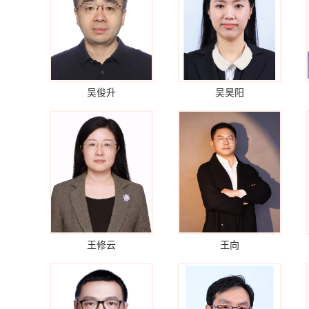
吴俊升
吴昊阳
王修云
王向