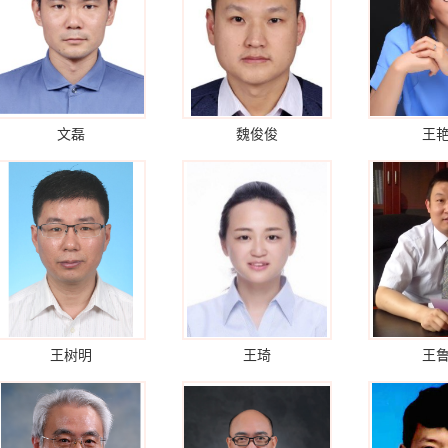
文磊
魏俊俊
王
王树明
王琦
王