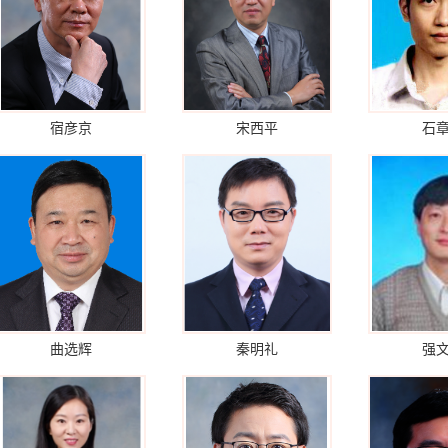
宿彦京
宋西平
石
曲选辉
秦明礼
强