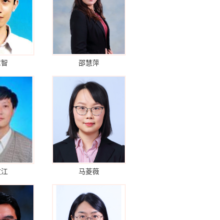
章智
邵慧萍
文江
马菱薇