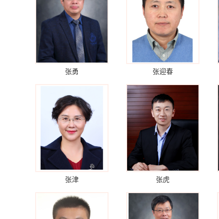
张勇
张迎春
张津
张虎