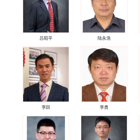
吕昭平
陆永浩
李跃
李勇