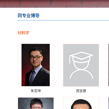
同专业博导
材料学
朱亚坤
周张健