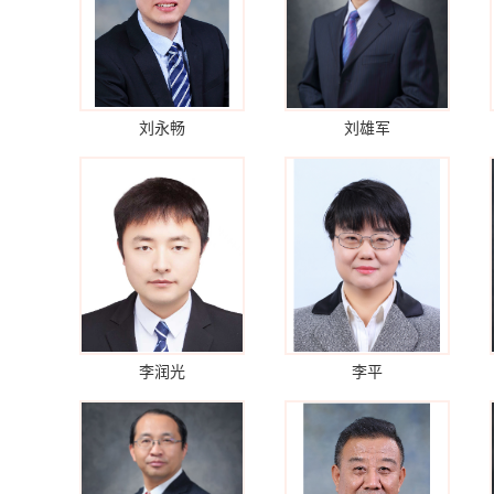
刘永畅
刘雄军
李润光
李平