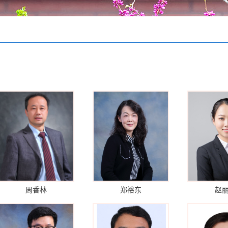
周香林
郑裕东
赵