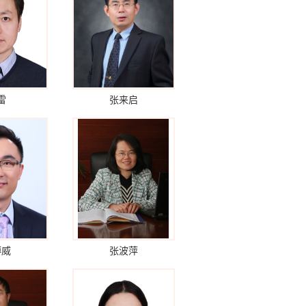
雷
张来启
博威
张波萍