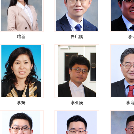
路新
鲁启鹏
骆
李妍
李亚庚
李