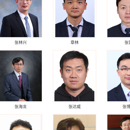
张林兴
章林
张
张海龙
张达威
张