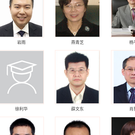
岩雨
燕青芝
杨
徐利华
薛文东
肖