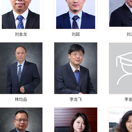
刘金龙
刘超
刘
林均品
李龙飞
李