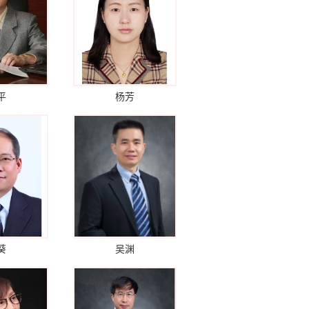
平
杨芳
葵
吴渊