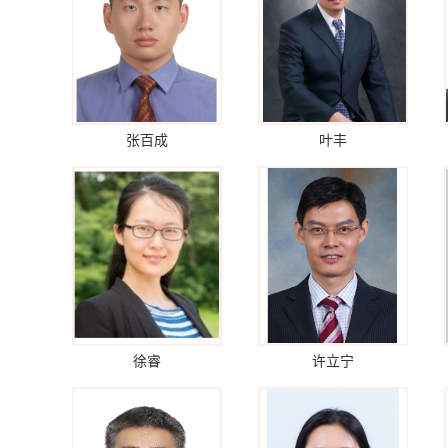
张百成
叶丰
徐睿
许立宁