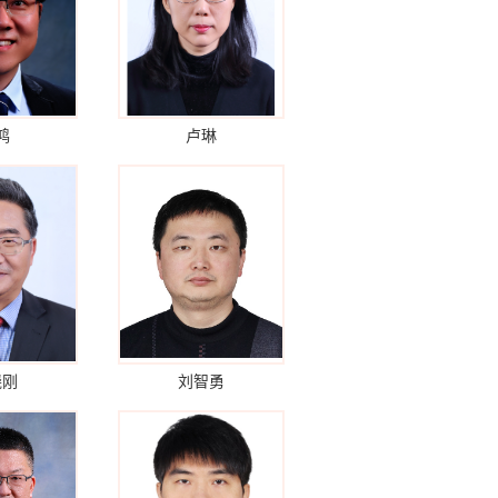
鸿
卢琳
晓刚
刘智勇