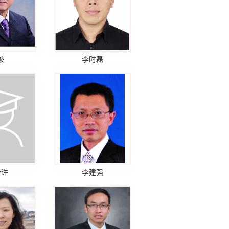
波
李时磊
金许
李建强