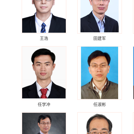
王浩
田建军
任学冲
任淑彬