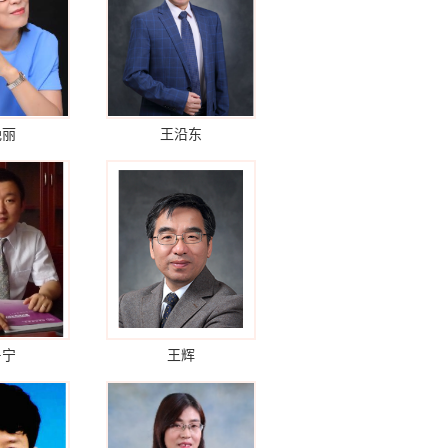
艳丽
王沿东
鲁宁
王辉