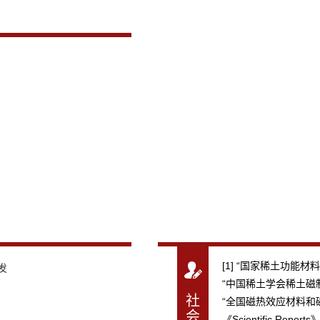
[1] “国家稀土功能材
发
“中国稀土学会稀土磁
社
“全国磁热效应材料和
会
《Scientific Repo