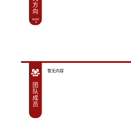
方
向
暂无内容
团
队
成
员