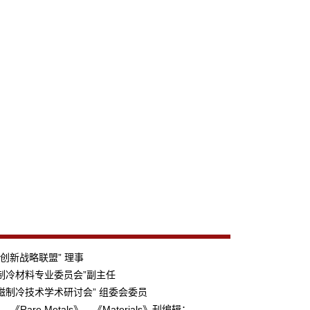
料创新战略联盟” 理事
制冷材料专业委员会”副主任
磁制冷技术学术研讨会” 组委会委员
rts》、《Rare Metals》、《Materials》刊编辑；