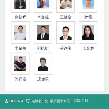
张朝晖
肖文栋
王健全
孙雷
李希胜
刘皓挺
劳达宝
蓝金辉
郭祥贵
迟健男
2026
-
7
-
18
00021654
电脑版
最后更新时间：