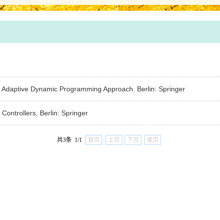
s: Adaptive Dynamic Programming Approach. Berlin: Springer
Controllers, Berlin: Springer
共3条 1/1
首页
上页
下页
尾页