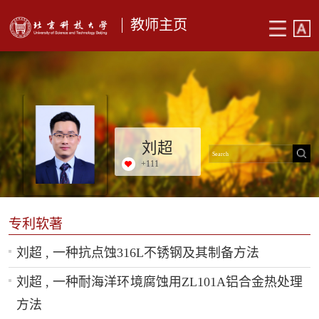
教师主页
刘超
+
111
专利软著
刘超 , 一种抗点蚀316L不锈钢及其制备方法
刘超 , 一种耐海洋环境腐蚀用ZL101A铝合金热处理
方法