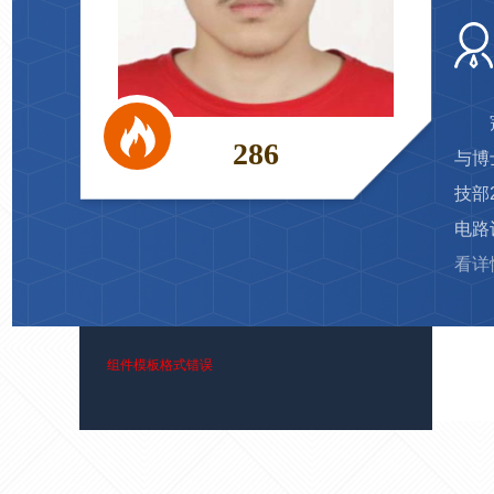
286
与博
技部
电路
看详
组件模板格式错误