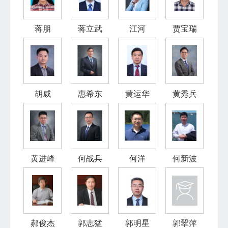
蒋朋
蒋立武
江河
贾宝瑞
胡威
惠希东
黄运华
黄秀兵
黄进峰
何战兵
何洋
何新波
郝俊杰
郭志猛
郭明星
郭翠萍