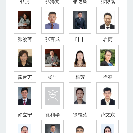
张虎
张海龙
张达威
张博威
张波萍
张百成
叶丰
岩雨
燕青芝
杨平
杨芳
徐睿
许立宁
徐利华
徐桂英
薛文东