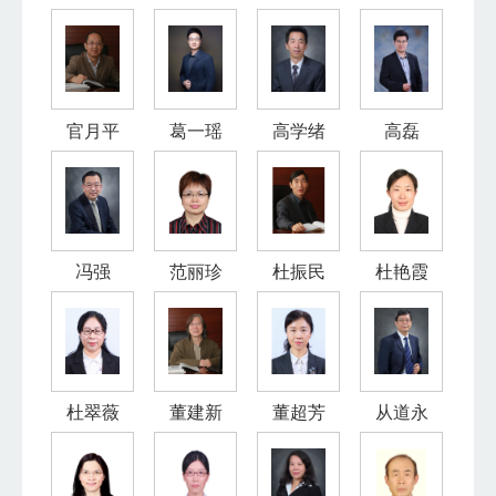
官月平
葛一瑶
高学绪
高磊
冯强
范丽珍
杜振民
杜艳霞
杜翠薇
董建新
董超芳
从道永