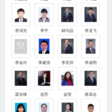
李润光
李平
林均品
李龙飞
李金许
李建强
李宏祥
李成明
梁永锋
连芳
金莹
蒋虽合