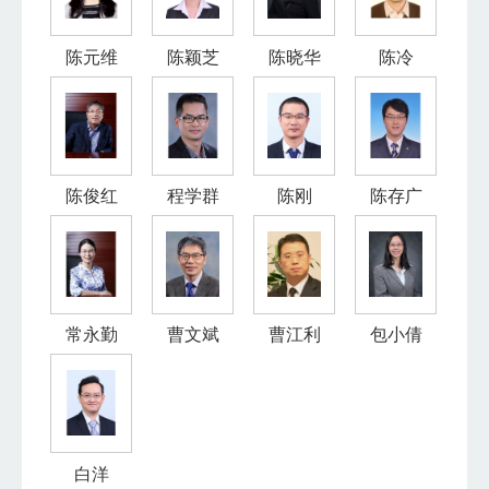
陈元维
陈颖芝
陈晓华
陈冷
陈俊红
程学群
陈刚
陈存广
常永勤
曹文斌
曹江利
包小倩
白洋