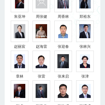
朱亚坤
周张健
周香林
郑裕东
赵丽宸
赵海雷
张迎春
张林兴
章林
张雷
张来启
张津