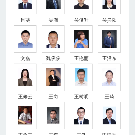
肖葵
吴渊
吴俊升
吴昊阳
文磊
魏俊俊
王艳丽
王沿东
王修云
王向
王树明
王琦