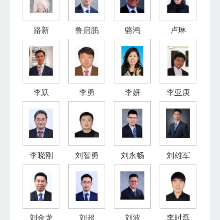
路新
鲁启鹏
骆鸿
卢琳
李跃
李勇
李妍
李亚庚
李晓刚
刘智勇
刘永畅
刘雄军
刘金龙
刘超
刘波
李时磊