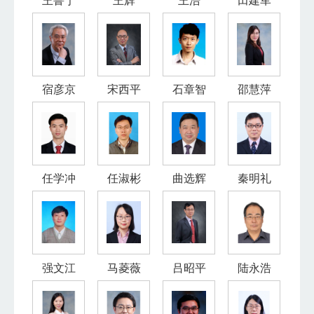
王鲁宁
王辉
王浩
田建军
宿彦京
宋西平
石章智
邵慧萍
任学冲
任淑彬
曲选辉
秦明礼
强文江
马菱薇
吕昭平
陆永浩