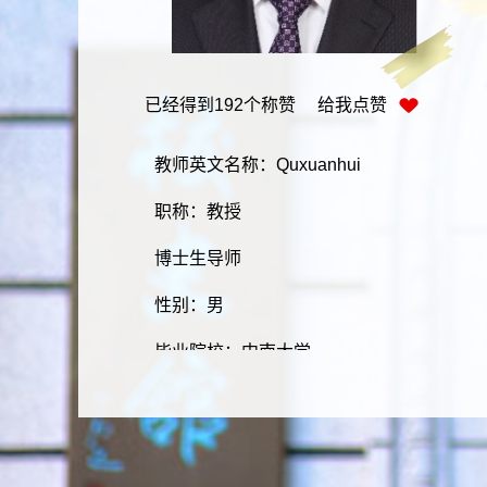
已经得到
192
个称赞 给我点赞
教师英文名称：Quxuanhui
职称：教授
博士生导师
性别：男
毕业院校：中南大学
学科：材料学
学历：研究生