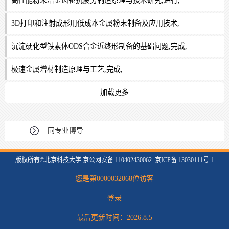
高性能粉末冶金齿轮抗疲劳制造原理与技术研究,进行,
3D打印和注射成形用低成本金属粉末制备及应用技术,
沉淀硬化型铁素体ODS合金近终形制备的基础问题,完成,
极速金属增材制造原理与工艺,完成,
加载更多
同专业博导
版权所有©北京科技大学 京公网安备:110402430062 京ICP备:13030111号-1
您是第
0000032068
位访客
登录
最后更新时间：
2026
.
8
.
5