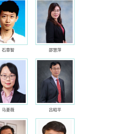
石章智
邵慧萍
马菱薇
吕昭平