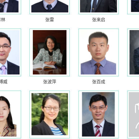
章林
张雷
张来启
博威
张波萍
张百成