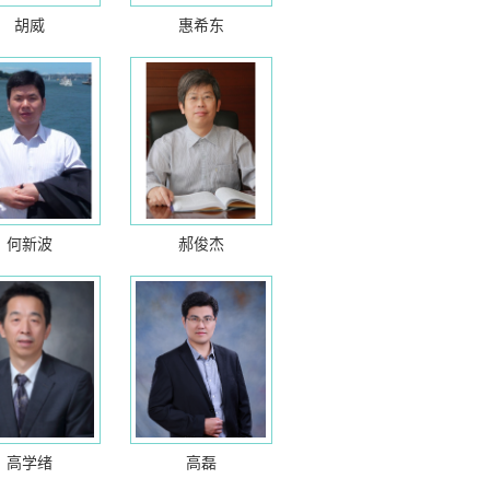
胡威
惠希东
何新波
郝俊杰
高学绪
高磊