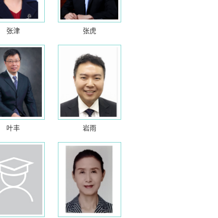
张津
张虎
叶丰
岩雨