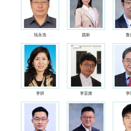
陆永浩
路新
鲁
李妍
李亚庚
李