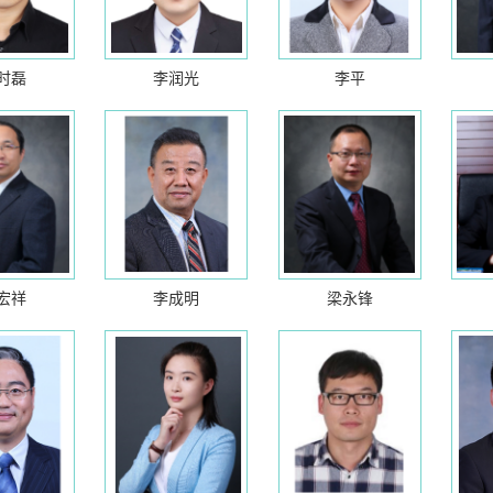
时磊
李润光
李平
宏祥
李成明
梁永锋