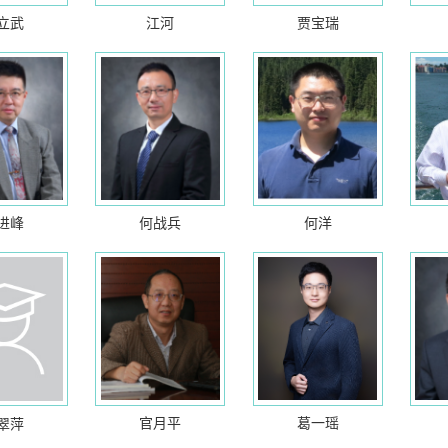
立武
江河
贾宝瑞
进峰
何战兵
何洋
官月平
葛一瑶
翠萍