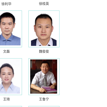
徐桂英
徐利华
文磊
魏俊俊
王琦
王鲁宁