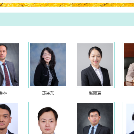
香林
郑裕东
赵丽宸