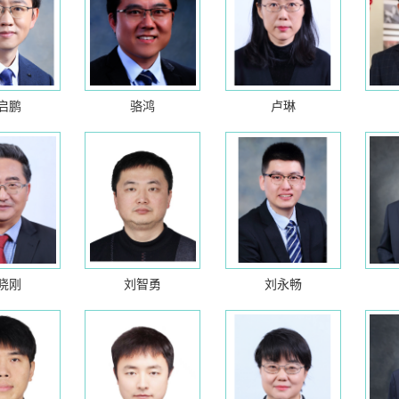
启鹏
骆鸿
卢琳
晓刚
刘智勇
刘永畅