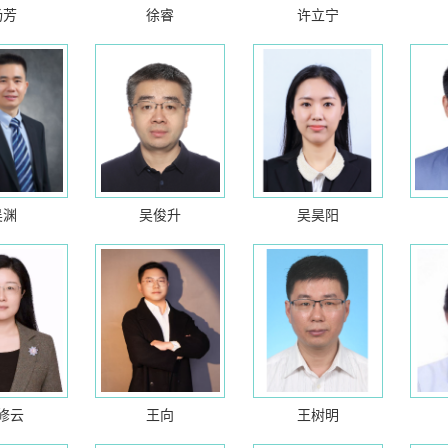
杨芳
徐睿
许立宁
吴渊
吴俊升
吴昊阳
修云
王向
王树明