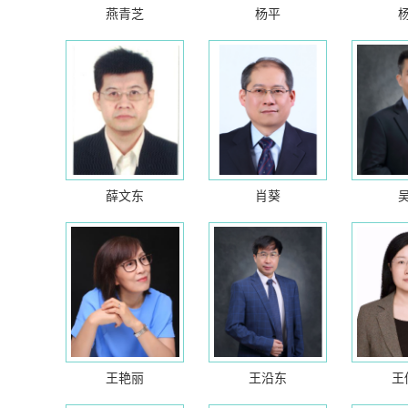
燕青芝
杨平
薛文东
肖葵
王艳丽
王沿东
王