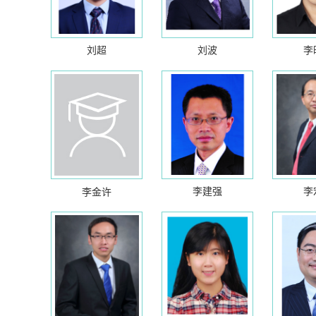
刘超
刘波
李
李建强
李
李金许