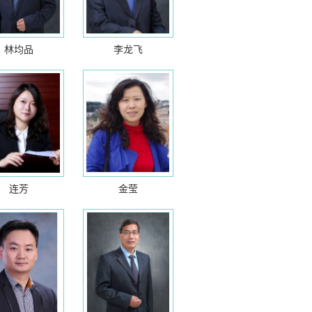
林均品
李龙飞
连芳
金莹