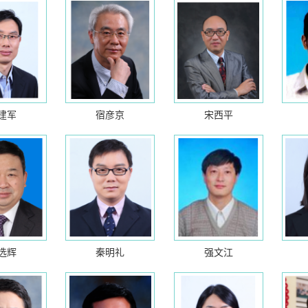
建军
宿彦京
宋西平
选辉
秦明礼
强文江