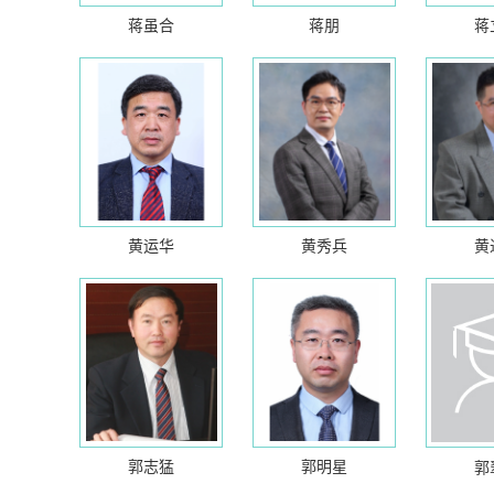
蒋虽合
蒋朋
蒋
黄运华
黄秀兵
黄
郭志猛
郭明星
郭