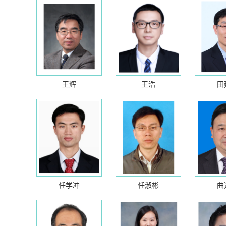
王辉
王浩
田
任学冲
任淑彬
曲