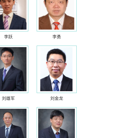
李跃
李勇
刘雄军
刘金龙