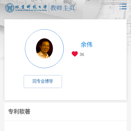
余伟
36
同专业博导
专利软著