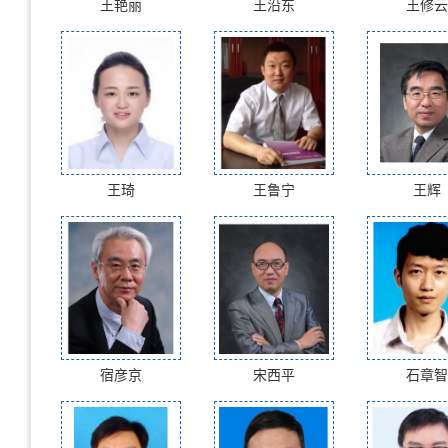
王艳丽
王沿东
王修云
王琦
王鲁宁
王辉
宿彦京
宋西平
石章智