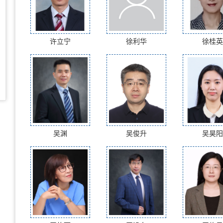
许立宁
徐利华
徐桂英
吴渊
吴俊升
吴昊阳