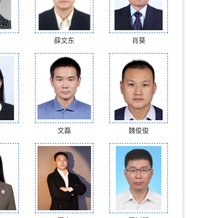
薛文东
肖葵
文磊
魏俊俊