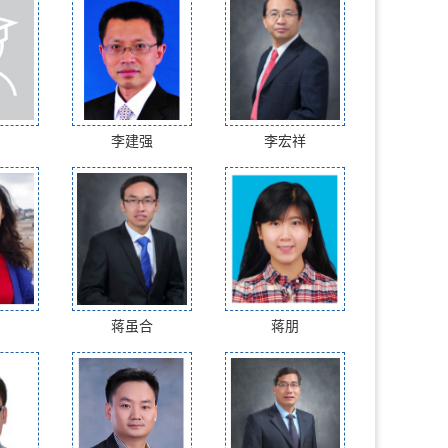
李建强
李宏祥
蒋虽合
蒋朋