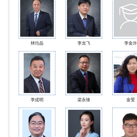
林均品
李龙飞
李金许
李成明
梁永锋
金莹