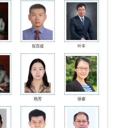
张百成
叶丰
杨芳
徐睿