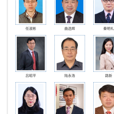
任淑彬
曲选辉
秦明礼
吕昭平
陆永浩
路新