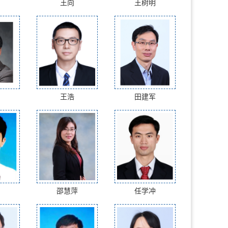
王向
王树明
王浩
田建军
邵慧萍
任学冲