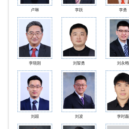
卢琳
李跃
李勇
李晓刚
刘智勇
刘永畅
刘超
刘波
李时磊