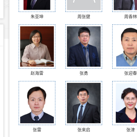
朱亚坤
周张健
周香林
赵海雷
张勇
张迎春
张雷
张来启
张津