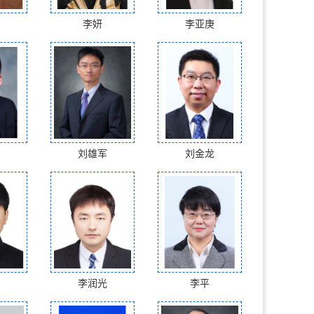
李妍
李亚庚
刘雄军
刘金龙
李润光
李平