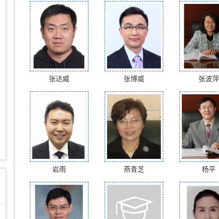
张达威
张博威
张波萍
岩雨
燕青芝
杨平