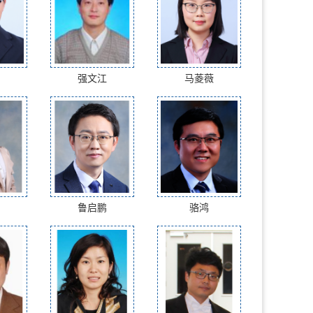
强文江
马菱薇
鲁启鹏
骆鸿