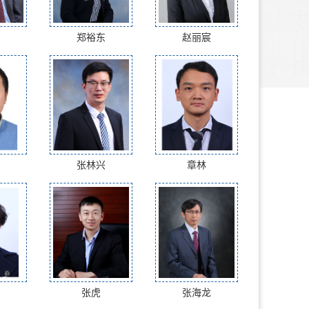
郑裕东
赵丽宸
张林兴
章林
张虎
张海龙