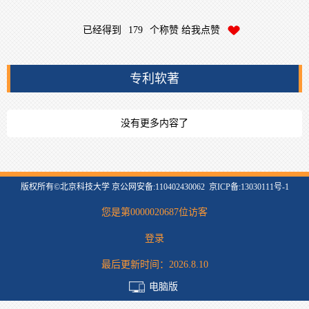
已经得到
179
个称赞 给我点赞
专利软著
没有更多内容了
版权所有©北京科技大学 京公网安备:110402430062 京ICP备:13030111号-1
您是第
0000020687
位访客
登录
最后更新时间：
2026
.
8
.
10
电脑版