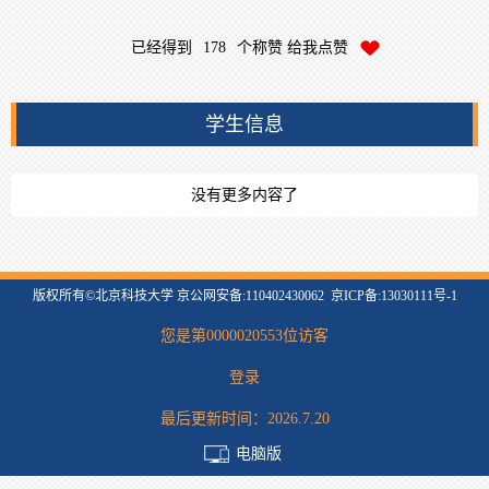
已经得到
178
个称赞 给我点赞
学生信息
没有更多内容了
版权所有©北京科技大学 京公网安备:110402430062 京ICP备:13030111号-1
您是第
0000020553
位访客
登录
最后更新时间：
2026
.
7
.
20
电脑版