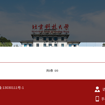
共0条 0/0
13030111号-1
手