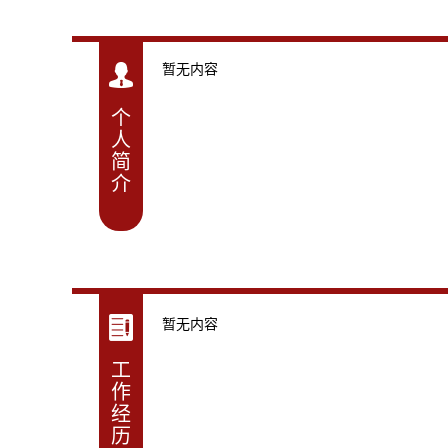
暂无内容
个
人
简
介
暂无内容
工
作
经
历