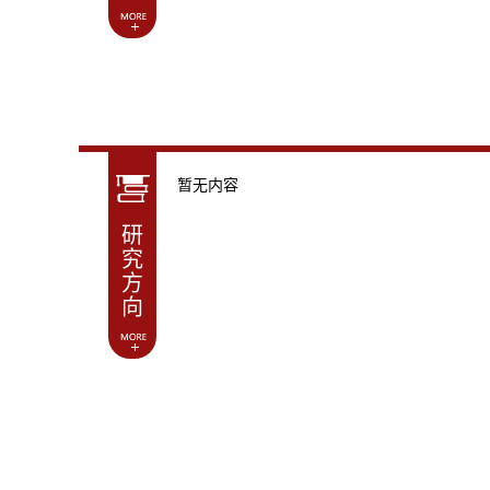
暂无内容
研
究
方
向