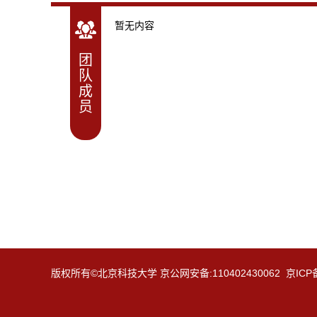
暂无内容
团
队
成
员
版权所有©北京科技大学 京公网安备:110402430062 京ICP备: