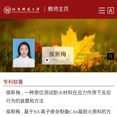
教师主页
侯新梅
+
75
专利软著
侯新梅 , 一种原位测试耐火材料在应力作用下反应
行为的装置和方法
侯新梅 , 基于N3-离子掺杂制备CA6基耐火原料的方