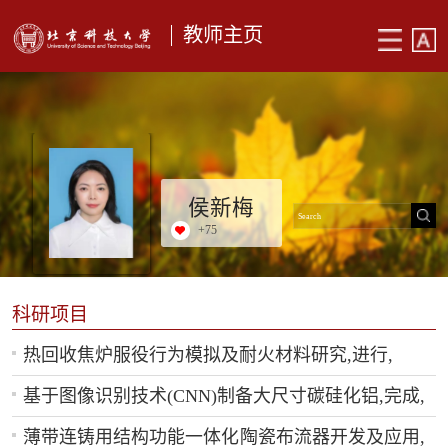
教师主页
侯新梅
+
75
科研项目
热回收焦炉服役行为模拟及耐火材料研究,进行,
基于图像识别技术(CNN)制备大尺寸碳硅化铝,完成,
薄带连铸用结构功能一体化陶瓷布流器开发及应用,