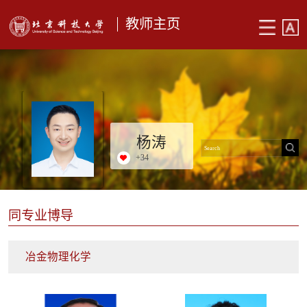
教师主页
杨涛
+
34
同专业博导
冶金物理化学