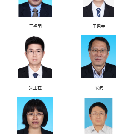
王福明
王恩会
宋玉柱
宋波