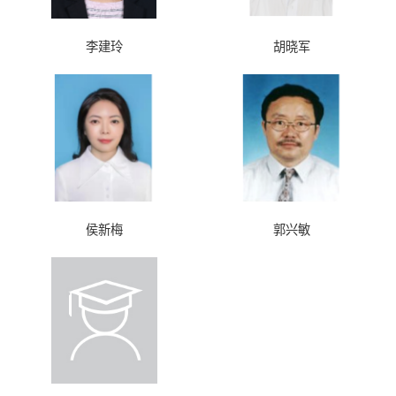
李建玲
胡晓军
侯新梅
郭兴敏