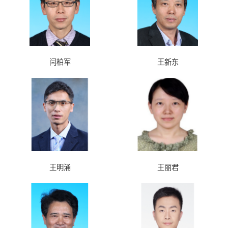
闫柏军
王新东
王明涌
王丽君