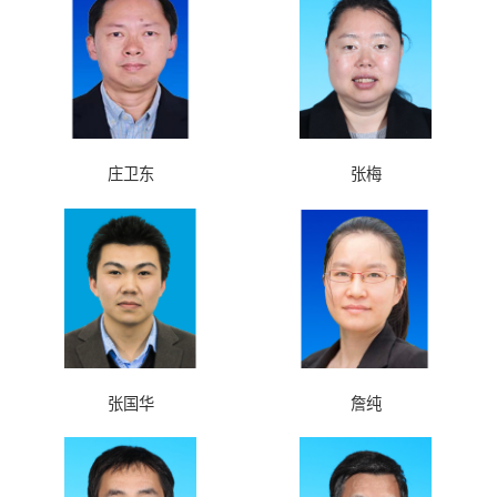
庄卫东
张梅
张国华
詹纯