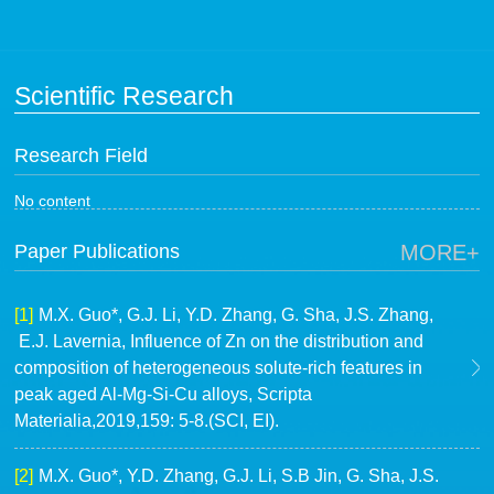
Scientific Research
Research Field
No content
Paper Publications
MORE+
[1]
M.X. Guo*, G.J. Li, Y.D. Zhang, G. Sha, J.S. Zhang,
E.J. Lavernia, Influence of Zn on the distribution and
composition of heterogeneous solute-rich features in
peak aged Al-Mg-Si-Cu alloys, Scripta
Materialia,2019,159: 5-8.(SCI, EI).
[2]
M.X. Guo*, Y.D. Zhang, G.J. Li, S.B Jin, G. Sha, J.S.