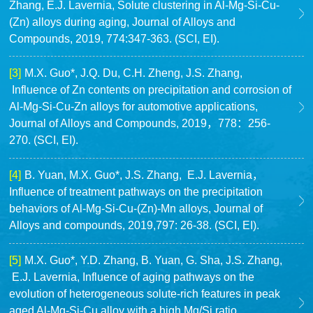
Zhang, E.J. Lavernia, Solute clustering in Al-Mg-Si-Cu-
(Zn) alloys during aging, Journal of Alloys and
Compounds, 2019, 774:347-363. (SCI, EI).
[3]
M.X. Guo*, J.Q. Du, C.H. Zheng, J.S. Zhang,
Influence of Zn contents on precipitation and corrosion of
Al-Mg-Si-Cu-Zn alloys for automotive applications,
Journal of Alloys and Compounds, 2019，778：256-
270. (SCI, EI).
[4]
B. Yuan, M.X. Guo*, J.S. Zhang, E.J. Lavernia，
Influence of treatment pathways on the precipitation
behaviors of Al-Mg-Si-Cu-(Zn)-Mn alloys, Journal of
Alloys and compounds, 2019,797: 26-38. (SCI, EI).
[5]
M.X. Guo*, Y.D. Zhang, B. Yuan, G. Sha, J.S. Zhang,
E.J. Lavernia, Influence of aging pathways on the
evolution of heterogeneous solute-rich features in peak
aged Al-Mg-Si-Cu alloy with a high Mg/Si ratio,