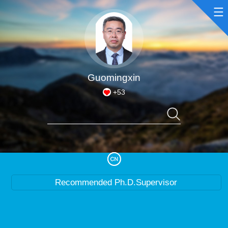
Home
Scientific Research
Guomingxin
+
53
Teaching Research
Awards and Honours
Enrollment Information
Recommended Ph.D.Supervisor
Student Information
My Album