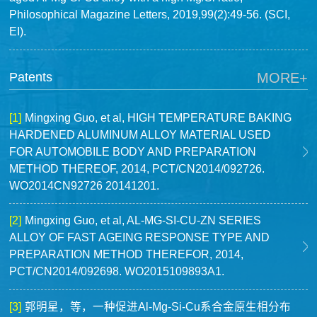
Philosophical Magazine Letters, 2019,99(2):49-56. (SCI,
EI).
Patents
MORE+
[1]
Mingxing Guo, et al, HIGH TEMPERATURE BAKING
HARDENED ALUMINUM ALLOY MATERIAL USED
FOR AUTOMOBILE BODY AND PREPARATION
METHOD THEREOF, 2014, PCT/CN2014/092726.
WO2014CN92726 20141201.
[2]
Mingxing Guo, et al, AL-MG-SI-CU-ZN SERIES
ALLOY OF FAST AGEING RESPONSE TYPE AND
PREPARATION METHOD THEREFOR, 2014,
PCT/CN2014/092698. WO2015109893A1.
[3]
郭明星，等，一种促进Al-Mg-Si-Cu系合金原生相分布