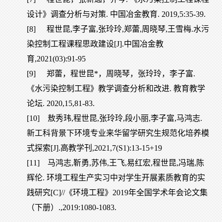
设计》调查分析与对策. 中国冶金教育. 2019,5:35-39.
[8]
程世昆,李子富,张玲玲,郑蕾,周晓琴,王雪梅.水污
染控制工程课程思政建设[J].中国冶金教
育,2021(03):91-95
[9]
郑蕾，程世昆*，周晓琴，张玲玲，李子富.
《水污染控制工程》教学调查分析和改进.
教育教学
论坛. 2020,15,81-83.
[10]
敖秀玮,程世昆,张玲玲,段小丽,李子富,马鸿志.
新工科背景下环境专业来华留学研究生规范化培养模
式探索[J].高教学刊,2021,7(S1):13-15+19
[11]
马鸿志,靳勇,苏伟,王飞,易红宏,程世昆,冯瑞,陈
辉伦. 环境工程生产实习中对学生开展素质教育的实
践研究[C]//《环境工程》2019年全国学术年会论文集
（下册）.,2019:1080-1083.