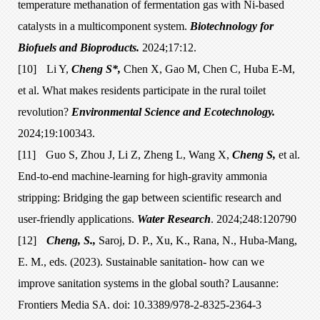
temperature methanation of fermentation gas with Ni-based
catalysts in a multicomponent system.
Biotechnology for
Biofuels and Bioproducts.
2024;17:12.
[10]
Li Y,
Cheng S*,
Chen X, Gao M, Chen C, Huba E-M,
et al. What makes residents participate in the rural toilet
revolution?
Environmental Science and Ecotechnology.
2024;19:100343.
[11]
Guo S, Zhou J, Li Z, Zheng L, Wang X,
Cheng S,
et al.
End-to-end machine-learning for high-gravity ammonia
stripping: Bridging the gap between scientific research and
user-friendly applications.
Water Research
. 2024;248:120790
[12]
Cheng, S.,
Saroj, D. P., Xu, K., Rana, N., Huba-Mang,
E. M., eds. (2023). Sustainable sanitation- how can we
improve sanitation systems in the global south? Lausanne:
Frontiers Media SA. doi: 10.3389/978-2-8325-2364-3