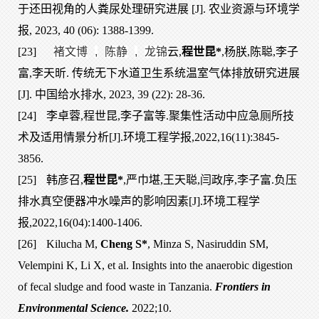
于还田视角的人粪尿处理研究进展 [J]. 农业资源与环境学
报, 2023, 40 (06): 1388-1399.
[23]
褚文博
,
陈静
,
龙锦
云,
程世昆*
,杨朕,陈聪,李子
富,李天昕. 传统无下水道卫生系统温室气体排放研究进展
[J]. 中国给水排水, 2023, 39 (22): 28-36.
[24]
李卓蓉,程世昆,李子富等.聚集性活动中应急厕所技
术及适用情景分析[J].环境工程学报,2022,16(11):3845-
3856.
[25]
韩彦召,
程世昆*
,严巾堪,王天聪,闫政序,李子富.负压
排水真空便器冲水噪声的影响因素[J].环境工程学
报,2022,16(04):1400-1406.
[26]
Kilucha M,
Cheng S*
, Minza S, Nasiruddin SM,
Velempini K, Li X, et al. Insights into the anaerobic digestion
of fecal sludge and food waste in Tanzania.
Frontiers in
Environmental Science.
2022;10.