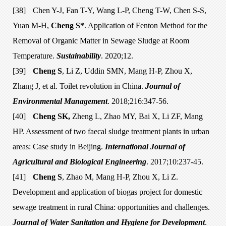
[38]
Chen Y-J, Fan T-Y, Wang L-P, Cheng T-W, Chen S-S,
Yuan M-H,
Cheng S*
. Application of Fenton Method for the
Removal of Organic Matter in Sewage Sludge at Room
Temperature.
Sustainability
. 2020;12.
[39]
Cheng S
, Li Z, Uddin SMN, Mang H-P, Zhou X,
Zhang J, et al. Toilet revolution in China.
Journal of
Environmental Management
. 2018;216:347-56.
[40]
Cheng SK,
Zheng L, Zhao MY, Bai X, Li ZF, Mang
HP. Assessment of two faecal sludge treatment plants in urban
areas: Case study in Beijing.
International Journal of
Agricultural and Biological Engineering
. 2017;10:237-45.
[41]
Cheng S
, Zhao M, Mang H-P, Zhou X, Li Z.
Development and application of biogas project for domestic
sewage treatment in rural China: opportunities and challenges.
Journal of Water Sanitation and Hygiene for Development
.