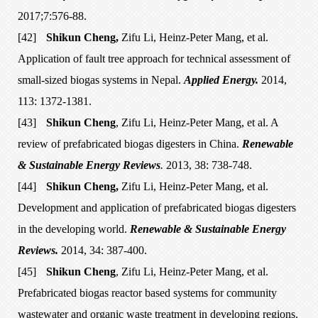
2017;7:576-88.
[42]
Shikun Cheng,
Zifu Li, Heinz-Peter Mang, et al.
Application of fault tree approach for technical assessment of
small-sized biogas systems in Nepal.
Applied Energy.
2014,
113: 1372-1381.
[43]
Shikun Cheng
, Zifu Li, Heinz-Peter Mang, et al. A
review of prefabricated biogas digesters in China.
Renewable
& Sustainable Energy Reviews
.
2013, 38: 738-748.
[44]
Shikun Cheng,
Zifu Li, Heinz-Peter Mang, et al.
Development and application of prefabricated biogas digesters
in the developing world.
Renewable & Sustainable Energy
Reviews.
2014, 34: 387-400.
[45]
Shikun Cheng
, Zifu Li, Heinz-Peter Mang, et al.
Prefabricated biogas reactor based systems for community
wastewater and organic waste treatment in developing regions.