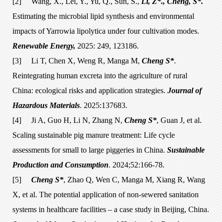
[2]
Wang, X., Lei, Y., Yu, Q., Sun, S.,
Li, Z*., Cheng, S*.
Estimating the microbial lipid synthesis and environmental
impacts of Yarrowia lipolytica under four cultivation modes.
Renewable Energy,
2025: 249, 123186.
[3]
Li T, Chen X, Weng R, Manga M,
Cheng S*
.
Reintegrating human excreta into the agriculture of rural
China: ecological risks and application strategies.
Journal of
Hazardous Materials
. 2025:137683.
[4]
Ji A, Guo H, Li N, Zhang N,
Cheng S*
, Guan J, et al.
Scaling sustainable pig manure treatment: Life cycle
assessments for small to large piggeries in China.
Sustainable
Production and Consumption
. 2024;52:166-78.
[5]
Cheng S*
, Zhao Q, Wen C, Manga M, Xiang R, Wang
X, et al. The potential application of non-sewered sanitation
systems in healthcare facilities – a case study in Beijing, China.