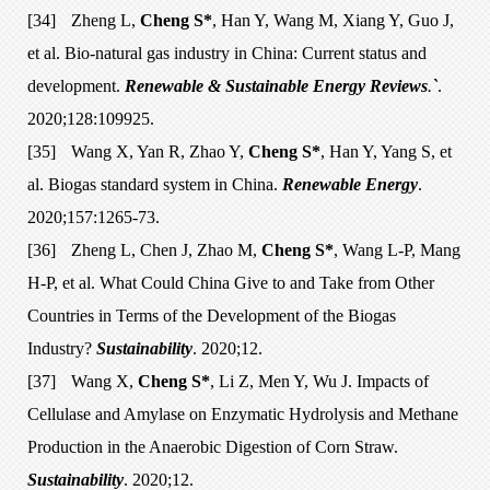
[34]
Zheng L,
Cheng S*
, Han Y, Wang M, Xiang Y, Guo J,
et al. Bio-natural gas industry in China: Current status and
development.
Renewable & Sustainable Energy Reviews
.
`
.
2020;128:109925.
[35]
Wang X, Yan R, Zhao Y,
Cheng S*
, Han Y, Yang S, et
al. Biogas standard system in China.
Renewable Energy
.
2020;157:1265-73.
[36]
Zheng L, Chen J, Zhao M,
Cheng S*
, Wang L-P, Mang
H-P, et al. What Could China Give to and Take from Other
Countries in Terms of the Development of the Biogas
Industry?
Sustainability
. 2020;12.
[37]
Wang X,
Cheng S*
, Li Z, Men Y, Wu J. Impacts of
Cellulase and Amylase on Enzymatic Hydrolysis and Methane
Production in the Anaerobic Digestion of Corn Straw.
Sustainability
. 2020;12.