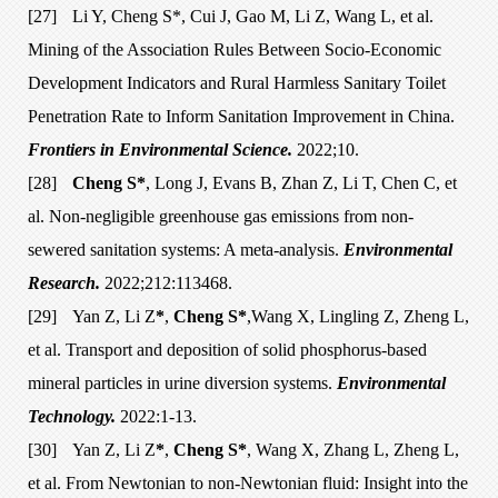
[27]
Li Y, Cheng S*, Cui J, Gao M, Li Z, Wang L, et al.
Mining of the Association Rules Between Socio-Economic
Development Indicators and Rural Harmless Sanitary Toilet
Penetration Rate to Inform Sanitation Improvement in China.
Frontiers in Environmental Science.
2022;10.
[28]
Cheng S*
, Long J, Evans B, Zhan Z, Li T, Chen C, et
al. Non-negligible greenhouse gas emissions from non-
sewered sanitation systems: A meta-analysis.
Environmental
Research.
2022;212:113468.
[29]
Yan Z, Li Z
*
,
Cheng S*
,Wang X, Lingling Z, Zheng L,
et al. Transport and deposition of solid phosphorus-based
mineral particles in urine diversion systems.
Environmental
Technology.
2022:1-13.
[30]
Yan Z, Li Z
*
,
Cheng S*
, Wang X, Zhang L, Zheng L,
et al. From Newtonian to non-Newtonian fluid: Insight into the