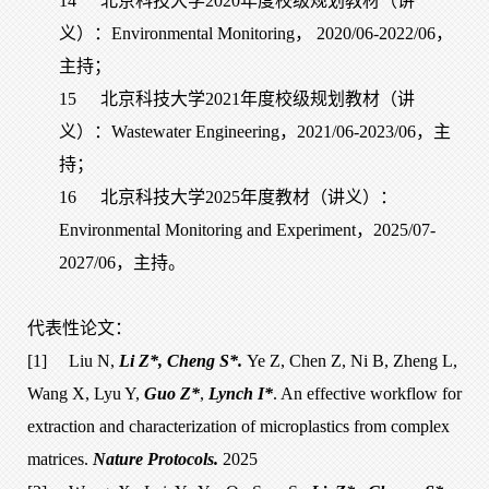
14
北京科技大学2020年度校级规划教材（讲
义）：Environmental Monitoring， 2020/06-2022/06，
主持；
15
北京科技大学2021年度校级规划教材（讲
义）：Wastewater Engineering，2021/06-2023/06，主
持；
16
北京科技大学2025年度教材（讲义）：
Environmental Monitoring and Experiment，2025/07-
2027/06，主持。
代表性论文：
[1]
Liu N,
Li Z*, Cheng S*.
Ye Z, Chen Z, Ni B, Zheng L,
Wang X, Lyu Y,
Guo Z*
,
Lynch I*
. An effective workflow for
extraction and characterization of microplastics from complex
matrices.
Nature Protocols.
2025