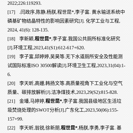
2022;226:119293.
[17]
.闫政序,陈静,杨朕,程世昆*,李子富. 黄水输送系统中
磷基矿物结晶特性的影响因素研究[J]. 化学工业与工程,
2024, 41(6): 128-135.
[18]
李新颖,
程世昆*
,李子富.我国公共厕所标准化研究
[J].环境工程,2023,41(S1):612-617+620.
[19]
李子富,邱婷婷,吴昊等.无下水道厕所安全及性能测
试国际标准ISO 30500解读[J].环境卫生工程,2023,31(04):1-
6.
[20]
李天昕,高姗,韩扬文等.高质量视角下工业化与空气
质量、碳排放解析[J].洁净煤技术,2023,29(S2):815-828.
[21]
金璠,马婷婷,
程世昆*
,李子富.我国县级地区生活垃
圾焚烧处理的SWOT分析[J].广东化工,2023,50(06):155-
157+99.
[22]
李天昕,翁锐,徐新朋,
程世昆*
,杨朕,李勇,李子富. 基