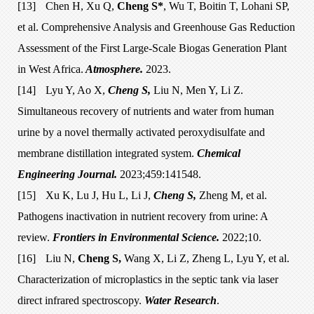
[13]
Chen H, Xu Q,
Cheng S*
, Wu T, Boitin T, Lohani SP,
et al. Comprehensive Analysis and Greenhouse Gas Reduction
Assessment of the First Large-Scale Biogas Generation Plant
in West Africa.
Atmosphere.
2023.
[14]
Lyu Y, Ao X,
Cheng S,
Liu N, Men Y, Li Z.
Simultaneous recovery of nutrients and water from human
urine by a novel thermally activated peroxydisulfate and
membrane distillation integrated system.
Chemical
Engineering Journal.
2023;459:141548.
[15]
Xu K, Lu J, Hu L, Li J,
Cheng S,
Zheng M, et al.
Pathogens inactivation in nutrient recovery from urine: A
review.
Frontiers in Environmental Science.
2022;10.
[16]
Liu N,
Cheng S,
Wang X, Li Z, Zheng L, Lyu Y, et al.
Characterization of microplastics in the septic tank via laser
direct infrared spectroscopy.
Water Research
.