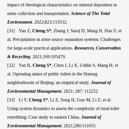
impact of rheological characteristics on mineral deposition in
urine collection and transportation.
Science of The Total
Environment
. 2022;823:153532.
[31]
Yan Z,
Cheng S*
, Zhang J, Saroj D, Mang H, Han Y, et
al. Precipitation in urine source separation systems: Challenges
for large-scale practical applications.
Resources, Conservation
& Recycling
. 2021;169:105479.
[32]
Yan R,
Cheng S*
, Chen J, Li X, Uddin S, Mang H, et
al. Operating status of public toilets in the Hutong
neighborhoods of Beijing: an empirical study.
Journal of
Environmental Management
. 2021; 287: 112252
[33]
Li Y,
Cheng S*
, Li Z, Song H, Guo M, Li Z, et al.
Using system dynamics to assess the complexity of rural toilet
retrofitting: Case study in eastern China.
Journal of
Environmental Management
. 2021;280:111655.