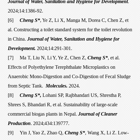
Journal of Water, Sanitation and Hygiene for Development
.
2024;14:1386-92.
[6]
Cheng S*
, Ye Z, Li X, Manga M, Dorea C, Chen Z, et
al. Constructing a toilet standard system for the toilet revolution
in China.
Journal of Water, Sanitation and Hygiene for
Development.
2024;14:291-301.
[7]
Ma T, Liu N, Li Y, Ye Z, Chen Z,
Cheng S*
, et al.
Effects of Polyethylene Terephthalate Microplastics on
Anaerobic Mono-Digestion and Co-Digestion of Fecal Sludge
from Septic Tank.
Molecules.
2024.
[8]
Cheng S*,
Lohani SP, Rajbhandari US, Shrestha P,
Shrees S, Bhandari R, et al. Sustainability of large-scale
commercial biogas plants in Nepal.
Journal of Cleaner
Production
. 2024;434:139777.
[9]
Yin J, Yao Z, Zhao Q,
Cheng S*
, Wang X, Li Z. Low-