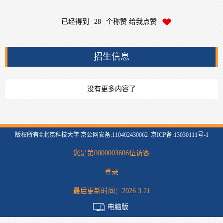
已经得到
28
个称赞 给我点赞
招生信息
没有更多内容了
版权所有©北京科技大学 京公网安备:110402430062 京ICP备:13030111号-1
您是第
0000003606
位访客
登录
最后更新时间：
2026
.
3
.
21
电脑版