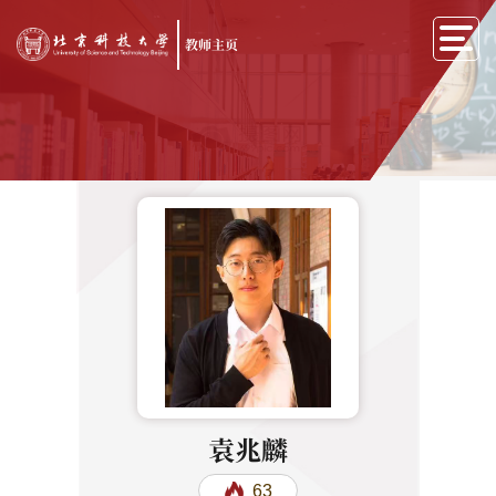
教师主页
袁兆麟
63