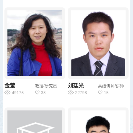
金莹
刘廷光
教授/研究员
高级讲师/讲师/其他
49175
38
22798
15