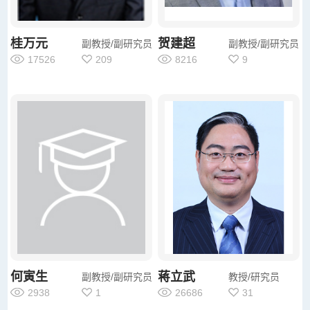
桂万元
贺建超
副教授/副研究员
副教授/副研究员
17526
209
8216
9
何寅生
蒋立武
副教授/副研究员
教授/研究员
2938
1
26686
31