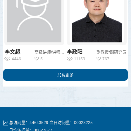
李文超
李政阳
高级讲师/讲师/其他
副教授/副研究员
4446
5
11153
767
加载更多
总访问量：
44643529
当日访问量：
00023225
日均访问量：
00027677