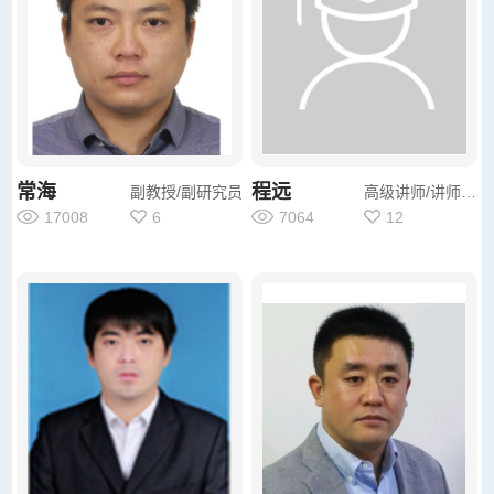
常海
程远
副教授/副研究员
高级讲师/讲师/其他
17008
6
7064
12