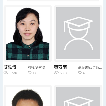
艾轶博
蔡双雨
教授/研究员
高级讲师/讲师/其他
27301
17
5357
4