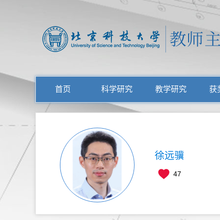
首页
科学研究
教学研究
获
徐远骥
47