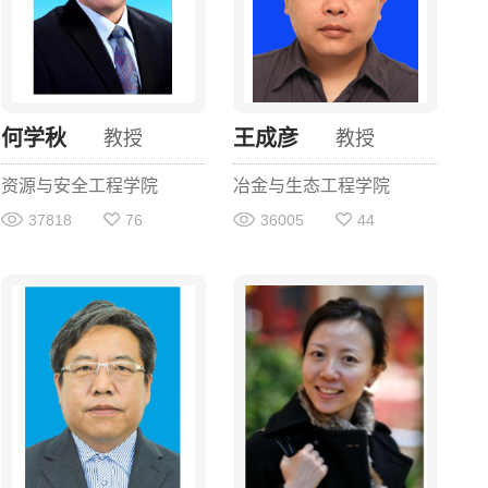
何学秋
王成彦
教授
教授
资源与安全工程学院
冶金与生态工程学院
37818
76
36005
44