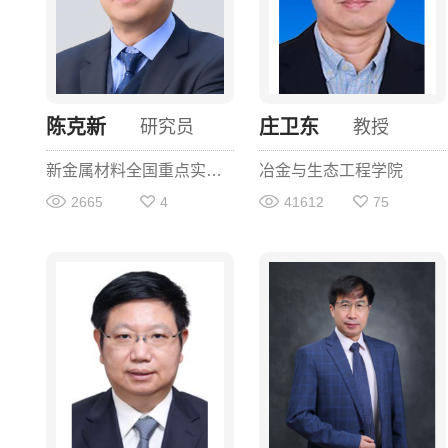
陈克新
庄卫东
研究员
教授
新金属材料全国重点实验室
冶金与生态工程学院
2665
4
41612
75