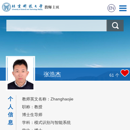
首页
科学研究
教学研究
获奖信息
张浩杰
61
个
招生信息
个
教师英文名称：Zhanghaojie
学生信息
人
职称：教授
信
博士生导师
最新动态
息
学科：模式识别与智能系统