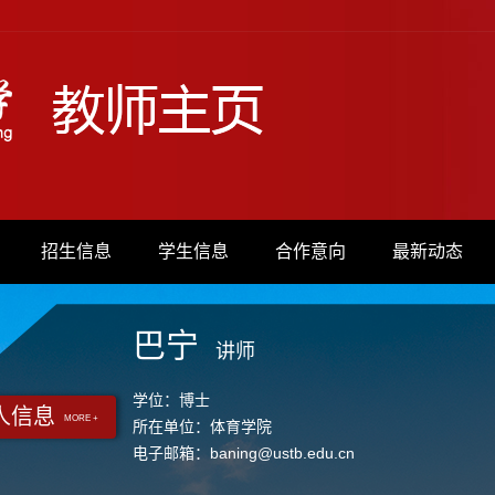
招生信息
学生信息
合作意向
最新动态
巴宁
讲师
学位：博士
人信息
MORE +
所在单位：体育学院
电子邮箱：
baning@ustb.edu.cn