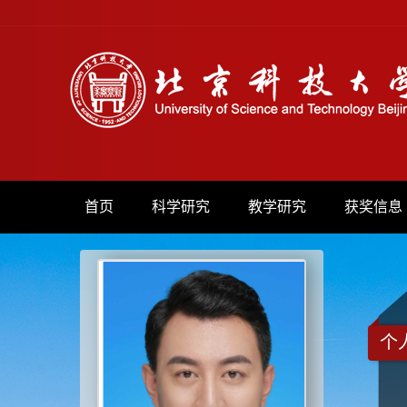
首页
科学研究
教学研究
获奖信息
个