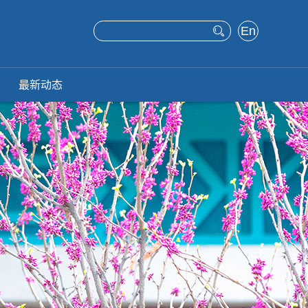
En
glis
h
最新动态