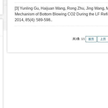
[3] Yunling Gu, Haijuan Wang, Rong Zhu, Jing Wang, 
Mechanism of Bottom Blowing CO2 During the LF Refin
2014, 85(4): 589-598..
共3条 1/1
首页
上页