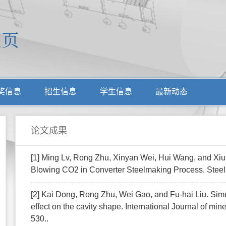
奖信息
招生信息
学生信息
最新动态
论文成果
[1] Ming Lv, Rong Zhu, Xinyan Wei, Hui Wang, and Xi
Blowing CO2 in Converter Steelmaking Process. Steel 
[2] Kai Dong, Rong Zhu, Wei Gao, and Fu-hai Liu. Simu
effect on the cavity shape. International Journal of min
530..