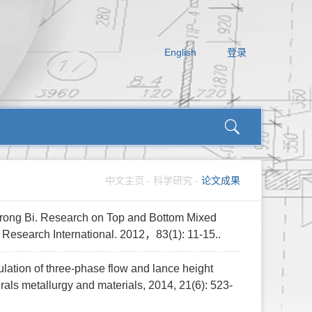
English
登录
中文主页
-
科学研究
-
论文成果
urong Bi. Research on Top and Bottom Mixed
Research International. 2012，83(1): 11-15..
lation of three-phase flow and lance height
erals metallurgy and materials, 2014, 21(6): 523-