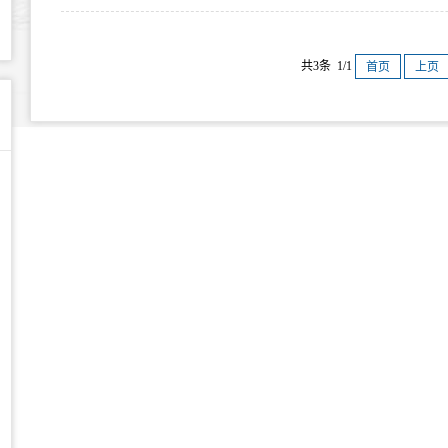
共3条 1/1
首页
上页