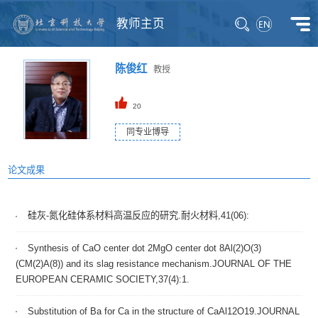
教师主页
陈俊红
教授
20
同专业博导
论文成果
硅灰-氮化硅体系材料高温反应的研究.耐火材料,41(06):
Synthesis of CaO center dot 2MgO center dot 8Al(2)O(3)
(CM(2)A(8)) and its slag resistance mechanism.JOURNAL OF THE
EUROPEAN CERAMIC SOCIETY,37(4):1.
Substitution of Ba for Ca in the structure of CaAl12O19.JOURNAL