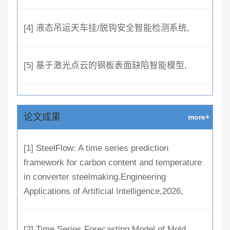
[4] 液态吊运天车挂/脱钩安全智能检测系统,
[5] 基于激光点云的钢板表面缺陷智能模型,
论文成果
more+
[1] SteelFlow: A time series prediction
framework for carbon content and temperature
in converter steelmaking.Engineering
Applications of Artificial Intelligence,2026,
[2] Time Series Forecasting Model of Mold