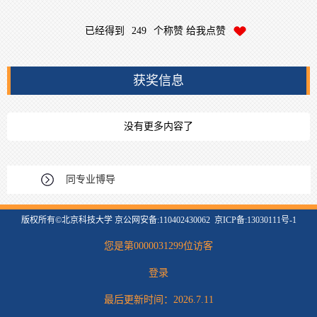
已经得到
249
个称赞 给我点赞
获奖信息
没有更多内容了
同专业博导
版权所有©北京科技大学 京公网安备:110402430062 京ICP备:13030111号-1
您是第
0000031299
位访客
登录
最后更新时间：
2026
.
7
.
11