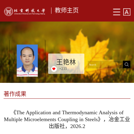
教师主页
王艳林
+
233
著作成果
《The Application and Thermodynamic Analysis of
Multiple Microelements Coupling in Steels》，冶金工业
出版社，2026.2