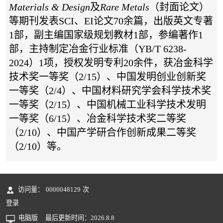
Materials & Design
及
Rare Metals
（封面论文）
等期刊发表
SCI
、
EI
论文
70
余篇，出版英文专著
1部，副主编国家级规划教材
1
部，参编著作1
部，
主持制定冶金行业标准（
YB/T 6238-
2024
）1项，
授权发明专利
20
余件，获
冶金科学
技术奖一等奖（
2/15
）、中国发明创业创新奖
一等奖（
2/4
）、
中国材料研究学会科学技术奖
一等奖
（
2/15
）
、
中国机械工业科学技术发明
一等奖（
6/15
）、
冶金科学技术奖二等奖
（
2/10
）、
中国产学研合作创新成果二等奖
（
2/10
）等
。
访问量：
0000048129
次
登录
电脑版
最后更新时间：
2026
.
8
.
8