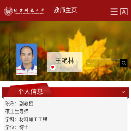
教师主页
王艳林
+
233
个人信息
职称：副教授
硕士生导师
学科：材料加工工程
学位：博士