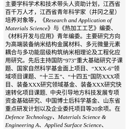
主要学科学术和技术带头人资助计划
，
江西省
百千万人才
，
江西省青年科学家（井冈之星）
培养对象
等，《
Research and Application of
Materials Science
》与《热加工工艺》编委、
《材料开发与应用》青年编委。主要研究方向
为高端装备纳米结构金属材料、多元微量元素
耦合与多功能层级构筑纳米相理论及工程化应
用研究。先后主持国防“973”
重大
基础研究子课
题、国家自然科学基金面上项目、
“
XXX-6
”领
域项目课题、
“十三五”、“十四五”国防
XXX
项
目、装备
XXX
研究领域基金、
装备
XXX
研究快
速转化项目课题
中央引导地方科技发展专项
、
资金基础研究、
中国博士后科学基金、
山东省
重点研发计划以及企业委托项目等
20
余项。在
Defence Technology、
Materials Science &
Engineering A
、
Applied Surface Science
、