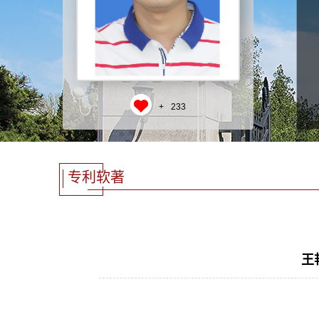
+
233
专利软著
王