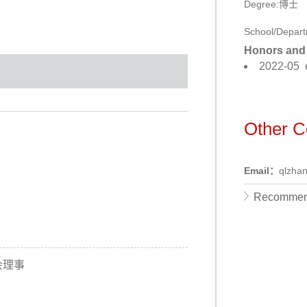
Degree:博士
School/Dep
Honors and 
2022-0
Other C
Email：
qlzha
Recommen
会理事