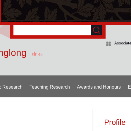
Associate
nglong
46
ic Research
Teaching Research
Awards and Honours
E
Profile