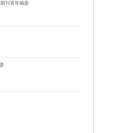
uction期刊青年编委
委