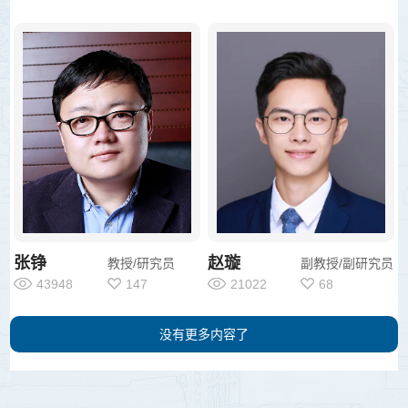
张铮
赵璇
教授/研究员
副教授/副研究员
43948
147
21022
68
没有更多内容了