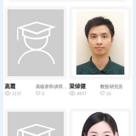
高霞
梁倬健
高级讲师/讲师/其他
教授/研究员
1137
2
4937
15