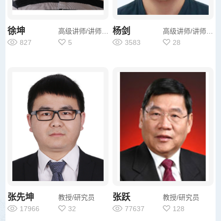
徐坤
杨剑
高级讲师/讲师/其他
高级讲师/讲师/其他
827
5
3583
28
张先坤
张跃
教授/研究员
教授/研究员
17966
32
77637
128