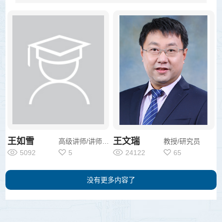
王如雪
王文瑞
高级讲师/讲师/其他
教授/研究员
5092
5
24122
65
没有更多内容了