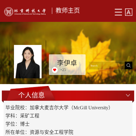
教师主页
李伊卓
+
25
个人信息
毕业院校：加拿大麦吉尔大学（McGill University）
学科：采矿工程
学位：博士
所在单位：资源与安全工程学院