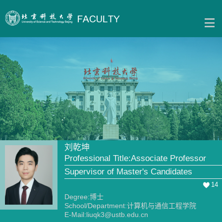
刘乾坤
Professional Title:Associate Professor
Supervisor of Master's Candidates
14
Degree:博士
School/Department:计算机与通信工程学院
E-Mail:
liuqk3@ustb.edu.cn