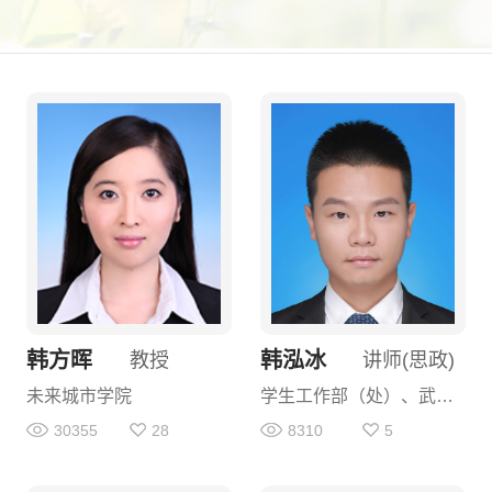
韩方晖
韩泓冰
教授
讲师(思政)
未来城市学院
学生工作部（处）、武装部
30355
28
8310
5