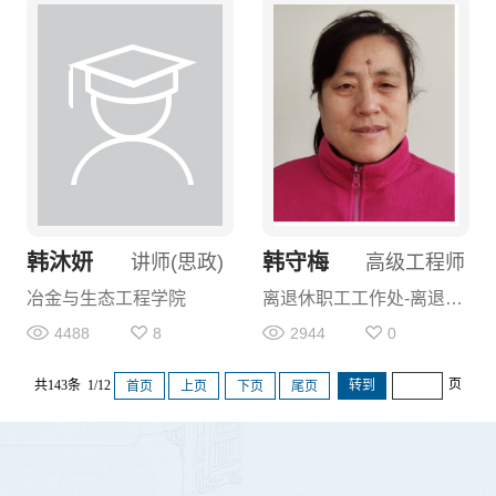
韩沐妍
韩守梅
讲师(思政)
高级工程师
冶金与生态工程学院
离退休职工工作处-离退休人员
4488
8
2944
0
页
共143条 1/12
首页
上页
下页
尾页