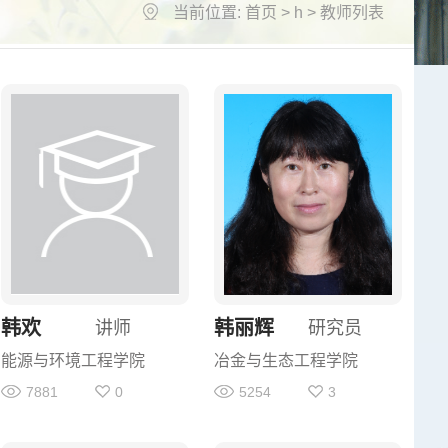
当前位置:
首页
> h > 教师列表
韩欢
韩丽辉
讲师
研究员
能源与环境工程学院
冶金与生态工程学院
7881
0
5254
3