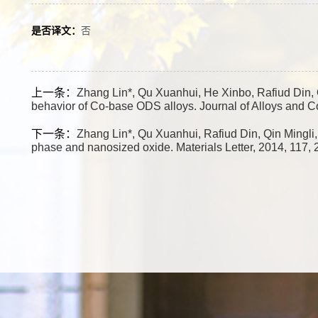
是否译文：
否
上一条：
Zhang Lin*, Qu Xuanhui, He Xinbo, Rafiud Din,
behavior of Co-base ODS alloys. Journal of Alloys and 
下一条：
Zhang Lin*, Qu Xuanhui, Rafiud Din, Qin Mingli,
phase and nanosized oxide. Materials Letter, 2014, 117,