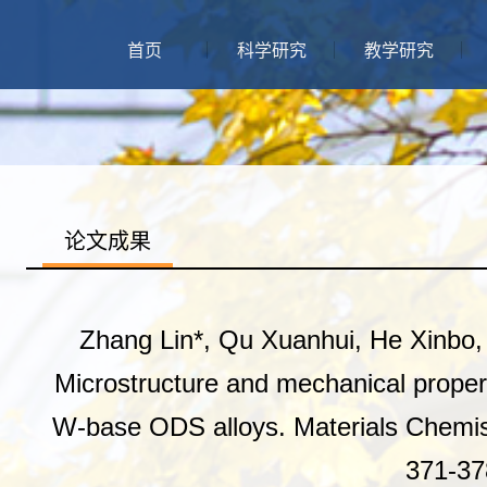
首页
科学研究
教学研究
论文成果
Zhang Lin*, Qu Xuanhui, He Xinbo, R
Microstructure and mechanical propert
W-base ODS alloys. Materials Chemist
371-37