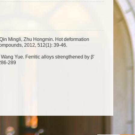
 Qin Mingli, Zhu Hongmin. Hot deformation
Compounds, 2012, 512(1): 39-46.
 Wang Yue. Ferritic alloys strengthened by β′
 286-289