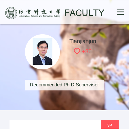
Tianjianjun
+
86
Recommended Ph.D.Supervisor