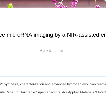
ance microRNA imaging by a NIR-assisted e
点击次数：
358
2: Synthesis, characterization and advanced hydrogen evolution reacti
Paper for Tailorable Supercapacitors, Acs Applied Materials & Inter