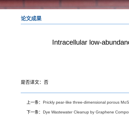
论文成果
Intracellular low-abund
是否译文：
否
上一条：
Prickly pear-like three-dimensional porous MoS
下一条：
Dye Wastewater Cleanup by Graphene Composite 