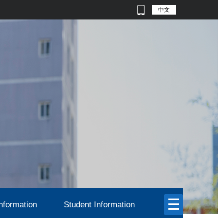
中文
nformation
Student Information