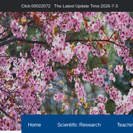
Click:
00022072
The Latest Update Time:
2026
-
7
-
3
Home
Scientific Research
Teachi