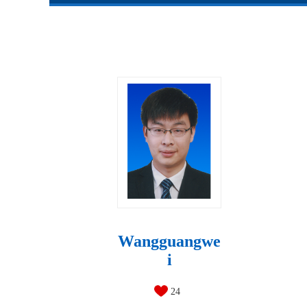
Wangguangwe
i
24