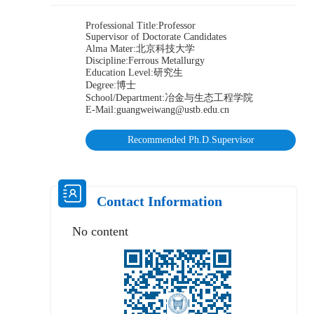
Professional Title:Professor
Supervisor of Doctorate Candidates
Alma Mater:北京科技大学
Discipline:Ferrous Metallurgy
Education Level:研究生
Degree:博士
School/Department:冶金与生态工程学院
E-Mail:
guangweiwang@ustb.edu.cn
Recommended Ph.D.Supervisor
Contact Information
No content