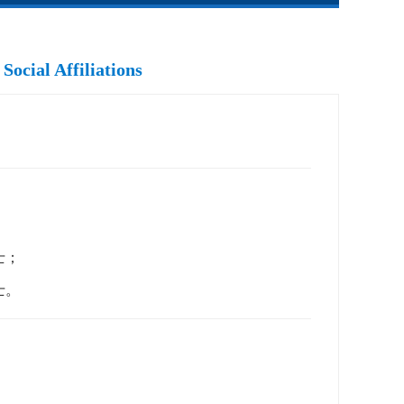
Social Affiliations
士；
士。