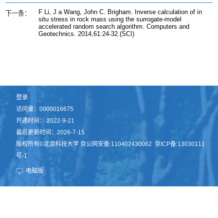
F Li, J a Wang, John C. Brigham. Inverse calculation of in
下一条：
situ stress in rock mass using the surrogate-model
accelerated random search algorithm. Computers and
Geotechnics. 2014,61:24-32.(SCI)
登录
访问量：
0000016675
开通时间：
2022
-
9
-
21
最后更新时间：
2026
-
7
-
15
版权所有©北京科技大学 京公网安备:110402430062 京ICP备:13030111
号-1
电脑版