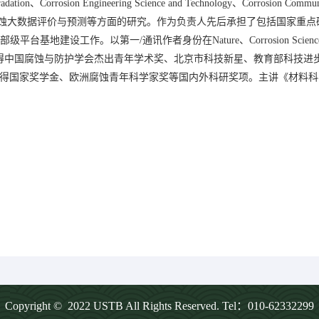
adation、Corrosion Engineering Science and Technology、Cor
蚀大数据评价与预测等方面的研究。作为负责人先后承担了包括国家重点
。以第一/通讯作者身份在Nature、Corrosion Science、Journal of 
文50余篇。曾获得中国腐蚀与防护学会杰出青年学术奖、北京市科技新星、教育部科技
研究生获得国家奖学金、欧洲腐蚀青年科学家奖等国内外科研奖项。主讲《材
Copyright © 2022 USTB All Rights Reserved. Tel：010-62332299