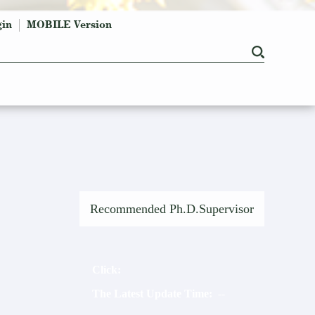
gin
MOBILE Version
Recommended Ph.D.Supervisor
Click:
The Latest Update Time:
2026
-
7
-
9