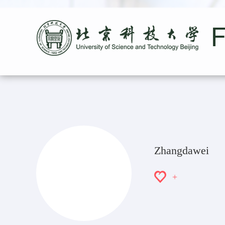
Zhangdawei
+
36