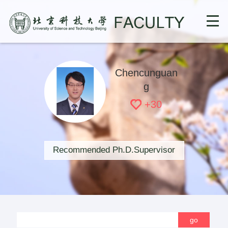
Chencunguan
g
+
30
Recommended Ph.D.Supervisor